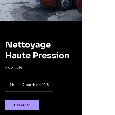
Nettoyage
Haute Pression
à domicile
À
partir
1 h
1
À partir de 10 $
de
10 dollars
canadiens
Réserver