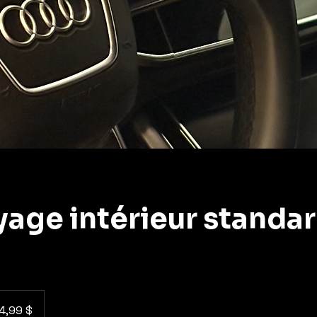
age intérieur standa
 dollars
iens
4,99 $