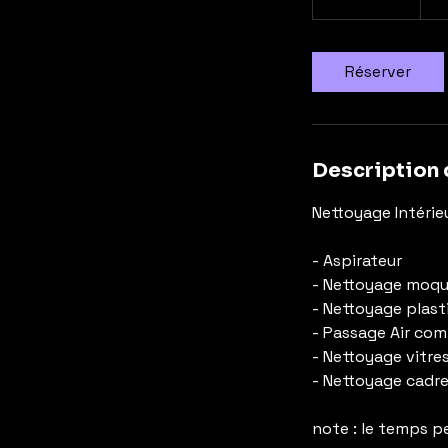
3
0
m
Réserver
i
n
Description 
Nettoyage Intérie
- Aspirateur
- Nettoyage moqu
- Nettoyage plast
- Passage Air co
- Nettoyage vitre
- Nettoyage cadre
note : le temps pe